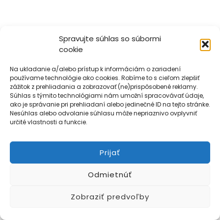
Spravujte súhlas so súbormi
cookie
Na ukladanie a/alebo prístup k informáciám o zariadení
používame technológie ako cookies. Robíme to s cieľom zlepšiť
zážitok z prehliadania a zobrazovať (ne)prispôsobené reklamy.
Súhlas s týmito technológiami nám umožní spracovávať údaje,
ako je správanie pri prehliadaní alebo jedinečné ID na tejto stránke.
Nesúhlas alebo odvolanie súhlasu môže nepriaznivo ovplyvniť
určité vlastnosti a funkcie.
Všeobecné obchodné podmienky
Prijať
Ochrana osobných údajov
Reklamačný poriadok
Cookies
Kontakt
Odmietnúť
Zobraziť predvoľby